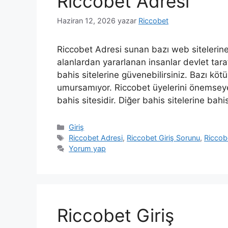
Riccobet Adresi
Haziran 12, 2026
yazar
Riccobet
Riccobet Adresi sunan bazı web sitelerine
alanlardan yararlanan insanlar devlet tar
bahis sitelerine güvenebilirsiniz. Bazı kötü
umursamıyor. Riccobet üyelerini önemseye
bahis sitesidir. Diğer bahis sitelerine b
Kategoriler
Giriş
Etiketler
Riccobet Adresi
,
Riccobet Giriş Sorunu
,
Riccobe
Yorum yap
Riccobet Giriş