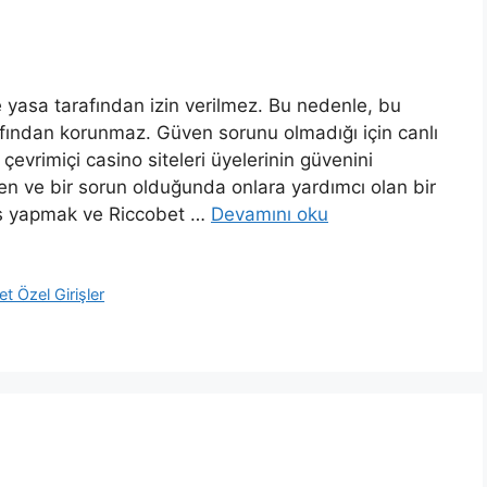
 yasa tarafından izin verilmez. Bu nedenle, bu
afından korunmaz. Güven sorunu olmadığı için canlı
 çevrimiçi casino siteleri üyelerinin güvenini
n ve bir sorun olduğunda onlara yardımcı olan bir
ahis yapmak ve Riccobet …
Devamını oku
t Özel Girişler