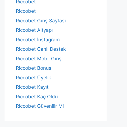
Riccobet
Riccobet
Riccobet Giriş Sayfası
Riccobet Altyapı
Riccobet İnstagram
Riccobet Canlı Destek
Riccobet Mobil Giriş
Riccobet Bonus
Riccobet Üyelik
Riccobet Kayıt
Riccobet Kaç Oldu
Riccobet Güvenilir Mi