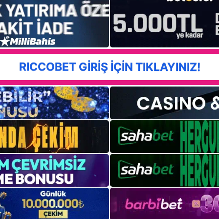
RICCOBET GİRİŞ İÇİN TIKLAYINIZ!