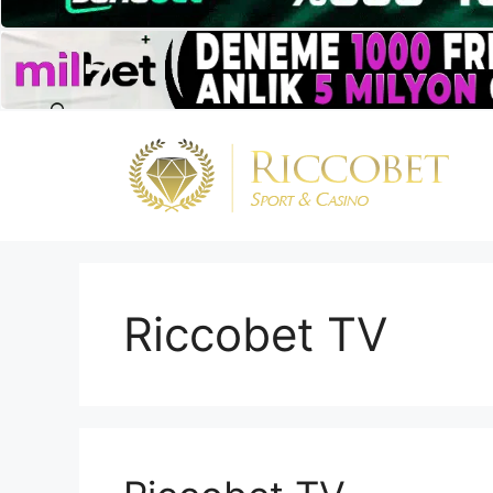
İçeriğe
atla
Riccobet TV