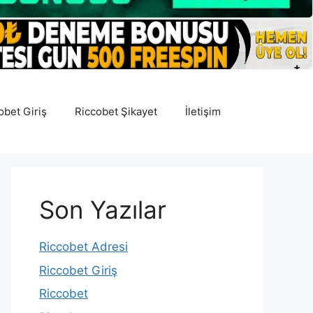
obet Giriş
Riccobet Şikayet
İletişim
Son Yazılar
Riccobet Adresi
Riccobet Giriş
Riccobet