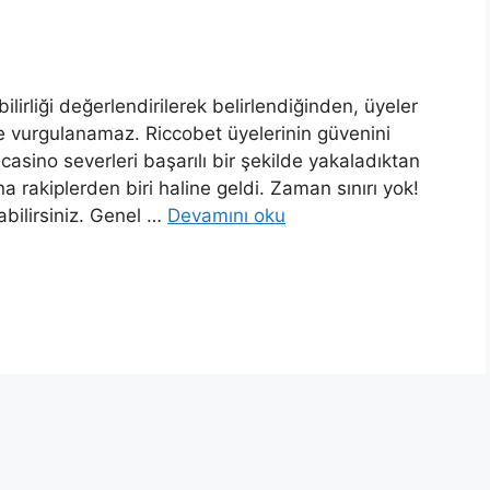
ilirliği değerlendirilerek belirlendiğinden, üyeler
e vurgulanamaz. Riccobet üyelerinin güvenini
casino severleri başarılı bir şekilde yakaladıktan
na rakiplerden biri haline geldi. Zaman sınırı yok!
abilirsiniz. Genel …
Devamını oku