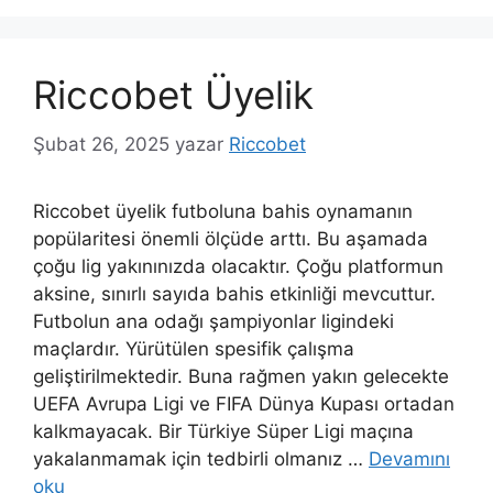
Riccobet Üyelik
Şubat 26, 2025
yazar
Riccobet
Riccobet üyelik futboluna bahis oynamanın
popülaritesi önemli ölçüde arttı. Bu aşamada
çoğu lig yakınınızda olacaktır. Çoğu platformun
aksine, sınırlı sayıda bahis etkinliği mevcuttur.
Futbolun ana odağı şampiyonlar ligindeki
maçlardır. Yürütülen spesifik çalışma
geliştirilmektedir. Buna rağmen yakın gelecekte
UEFA Avrupa Ligi ve FIFA Dünya Kupası ortadan
kalkmayacak. Bir Türkiye Süper Ligi maçına
yakalanmamak için tedbirli olmanız …
Devamını
oku