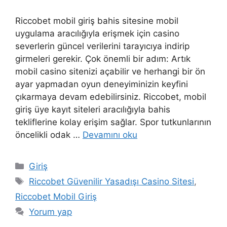
Riccobet mobil giriş bahis sitesine mobil
uygulama aracılığıyla erişmek için casino
severlerin güncel verilerini tarayıcıya indirip
girmeleri gerekir. Çok önemli bir adım: Artık
mobil casino sitenizi açabilir ve herhangi bir ön
ayar yapmadan oyun deneyiminizin keyfini
çıkarmaya devam edebilirsiniz. Riccobet, mobil
giriş üye kayıt siteleri aracılığıyla bahis
tekliflerine kolay erişim sağlar. Spor tutkunlarının
öncelikli odak …
Devamını oku
Kategoriler
Giriş
Etiketler
Riccobet Güvenilir Yasadışı Casino Sitesi
,
Riccobet Mobil Giriş
Yorum yap