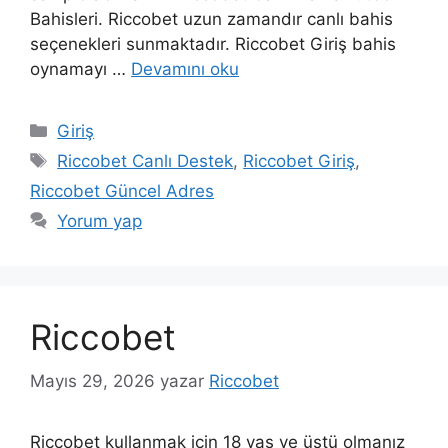
Bahisleri. Riccobet uzun zamandır canlı bahis
seçenekleri sunmaktadır. Riccobet Giriş bahis
oynamayı …
Devamını oku
Kategoriler
Giriş
Etiketler
Riccobet Canlı Destek
,
Riccobet Giriş
,
Riccobet Güncel Adres
Yorum yap
Riccobet
Mayıs 29, 2026
yazar
Riccobet
Riccobet kullanmak için 18 yaş ve üstü olmanız