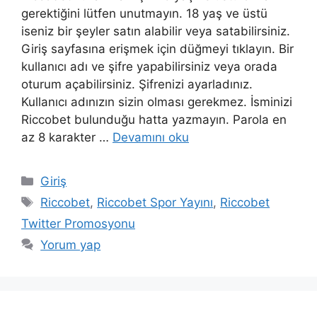
gerektiğini lütfen unutmayın. 18 yaş ve üstü
iseniz bir şeyler satın alabilir veya satabilirsiniz.
Giriş sayfasına erişmek için düğmeyi tıklayın. Bir
kullanıcı adı ve şifre yapabilirsiniz veya orada
oturum açabilirsiniz. Şifrenizi ayarladınız.
Kullanıcı adınızın sizin olması gerekmez. İsminizi
Riccobet bulunduğu hatta yazmayın. Parola en
az 8 karakter …
Devamını oku
Kategoriler
Giriş
Etiketler
Riccobet
,
Riccobet Spor Yayını
,
Riccobet
Twitter Promosyonu
Yorum yap