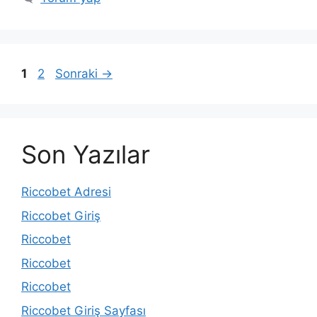
Sayfa
Sayfa
1
2
Sonraki
→
Son Yazılar
Riccobet Adresi
Riccobet Giriş
Riccobet
Riccobet
Riccobet
Riccobet Giriş Sayfası