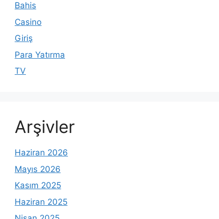
Bahis
Casino
Giriş
Para Yatırma
TV
Arşivler
Haziran 2026
Mayıs 2026
Kasım 2025
Haziran 2025
Nisan 2025