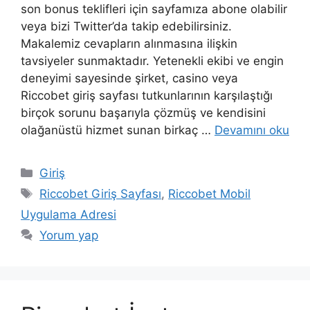
son bonus teklifleri için sayfamıza abone olabilir
veya bizi Twitter’da takip edebilirsiniz.
Makalemiz cevapların alınmasına ilişkin
tavsiyeler sunmaktadır. Yetenekli ekibi ve engin
deneyimi sayesinde şirket, casino veya
Riccobet giriş sayfası tutkunlarının karşılaştığı
birçok sorunu başarıyla çözmüş ve kendisini
olağanüstü hizmet sunan birkaç …
Devamını oku
Kategoriler
Giriş
Etiketler
Riccobet Giriş Sayfası
,
Riccobet Mobil
Uygulama Adresi
Yorum yap