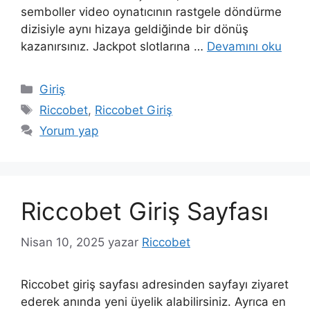
semboller video oynatıcının rastgele döndürme
dizisiyle aynı hizaya geldiğinde bir dönüş
kazanırsınız. Jackpot slotlarına …
Devamını oku
Kategoriler
Giriş
Etiketler
Riccobet
,
Riccobet Giriş
Yorum yap
Riccobet Giriş Sayfası
Nisan 10, 2025
yazar
Riccobet
Riccobet giriş sayfası adresinden sayfayı ziyaret
ederek anında yeni üyelik alabilirsiniz. Ayrıca en