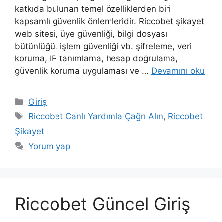
katkıda bulunan temel özelliklerden biri
kapsamlı güvenlik önlemleridir. Riccobet şikayet
web sitesi, üye güvenliği, bilgi dosyası
bütünlüğü, işlem güvenliği vb. şifreleme, veri
koruma, IP tanımlama, hesap doğrulama,
güvenlik koruma uygulaması ve …
Devamını oku
Kategoriler
Giriş
Etiketler
Riccobet Canlı Yardımla Çağrı Alın
,
Riccobet
Şikayet
Yorum yap
Riccobet Güncel Giriş