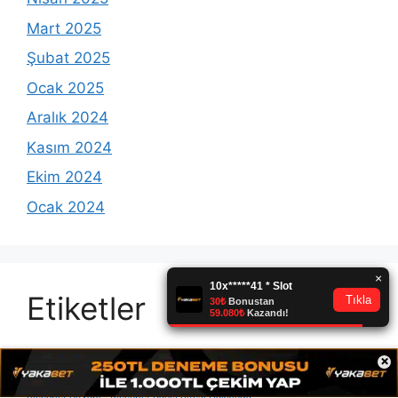
Mart 2025
Şubat 2025
Ocak 2025
Aralık 2024
Kasım 2024
Ekim 2024
Ocak 2024
Etiketler
Riccobet
×
Riccobet Adresi
Ricco Bet
Riccobet Altyapı
Riccobet Bahis Sitesi Hakkında