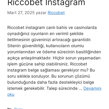
Riccobet İnstagram
Mart 27, 2025
yazar
Riccobet
Riccobet instagram canlı bahis ve casinolarda
oynadığınız oyunların en verimli şekilde
iletilmesinin güveninizi artıracağı garantidir.
Sitenin güvenilirliği, kullanıcıların olumlu
yorumlarından ve ödeme sürecinin basitliğinden
açıkça anlaşılmaktadır. Hiçbir sorun yaşamadan
işlem gücüne sahip olabilirsiniz. Riccobet
instagram belge sağlaması gerekiyor mu? Bu
soru sıklıkla soruluyor. Bu sorunun çözümü
bulunduğunda daha fazla destekleyici belge
istemek gerekebilir. Talep sürecinde …
Devamını
oku
Kategoriler