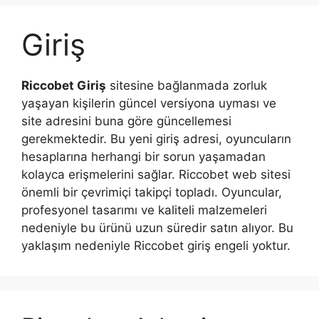
Giriş
Riccobet Giriş
sitesine bağlanmada zorluk
yaşayan kişilerin güncel versiyona uyması ve
site adresini buna göre güncellemesi
gerekmektedir. Bu yeni giriş adresi, oyuncuların
hesaplarına herhangi bir sorun yaşamadan
kolayca erişmelerini sağlar. Riccobet web sitesi
önemli bir çevrimiçi takipçi topladı. Oyuncular,
profesyonel tasarımı ve kaliteli malzemeleri
nedeniyle bu ürünü uzun süredir satın alıyor. Bu
yaklaşım nedeniyle Riccobet giriş engeli yoktur.