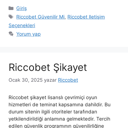
Kategoriler
Giriş
Etiketler
Riccobet Güvenilir Mi
,
Riccobet Iletişim
Seçenekleri
Yorum yap
Riccobet Şikayet
Ocak 30, 2025
yazar
Riccobet
Riccobet şikayet lisanslı çevrimiçi oyun
hizmetleri de teminat kapsamına dahildir. Bu
durum sitenin ilgili otoriteler tarafından
yetkilendirildiği anlamına gelmektedir. Tercih
edilen güvenlik programının güvenilirliğine