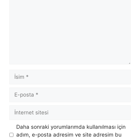
İsim
E-
posta
İnternet
sitesi
Daha sonraki yorumlarımda kullanılması için
adım, e-posta adresim ve site adresim bu