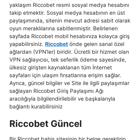
yaklaşım Riccobet resmi sosyal medya hesabını
takip etmektir. Sosyal medya hesabının en üst
paylaşımında, sitenin mevcut adresi sabit olarak
oyun meraklılarına sabitlenmiştir. Belirlenen
sayfada Riccobet mobil hesabınıza kolayca giriş
yapabilirsiniz.
Riccobet
önde gelen sanal özel
ağlardan (VPN’ler) biridir. Ücretli bir hizmet olan
VPN sağlayıcısı, tek seferlik ödeme sayesinde,
ülkesiz girişten kaynaklanan tüm İnternet
sayfaları için ulaşım fırsatlarına erişim sağlar.
Ayrıca, güncel bilgiler ve Site ile ilgili paylaşımlar
sağlayan Riccobet Giriş Paylaşımı Ağı
aracılığıyla bilgilendirilebilir ve başkalarıyla
bağlantı kurabilirsiniz
Riccobet Güncel
Bir Riccobet bahis sitesinin bir belge gerektirip