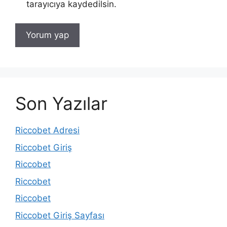
tarayıcıya kaydedilsin.
Son Yazılar
Riccobet Adresi
Riccobet Giriş
Riccobet
Riccobet
Riccobet
Riccobet Giriş Sayfası