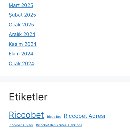
Mart 2025
Şubat 2025
Ocak 2025
Aralık 2024
Kasım 2024
Ekim 2024
Ocak 2024
Etiketler
Riccobet
Riccobet Adresi
Ricco Bet
Riccobet Altyapı
Riccobet Bahis Sitesi Hakkında