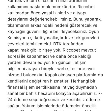
kurmak ve tüm cihazların nihai adresinin
kullanımını başlatmak mümkündür. Riccobet
katılmadan önce yasal izinleri ve altyapı
detaylarını değerlendirebilirsiniz. Bunu yaparak,
tıkanmanın arkasındaki nedeni gösterecek ve
kaynağın güvenilirliğini belirleyeceksiniz. Oyun
Komisyonu şirketi yasallaştırdı ve tek görevleri
çevreleri temizlemekti. BTK tarafından
kapatılmak gibi bir şey yok. Riccobet mevcut
adresi ile kapanmadı ve daha önce kaldığı
yerden devam ediyor. En güncel iletişim
bilgilerini arayan bireyler web sitesinde aynı
hizmeti bulacaktır. Kapalı olmayan platformlarda
kendilerini değiştiren hizmetler: Herhangi bir
finansal işlem sertifikasına ihtiyaç duymadan
sanal bir bahis hesabını kolayca açabilirsiniz. 7-
24 ödeme seçeneği sunar ve kesintisiz ödeme
sağlar. Yatırım işlemlerinde ödemeler öncelik