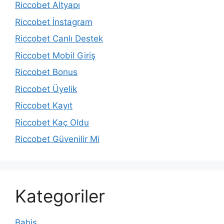
Riccobet Altyapı
Riccobet İnstagram
Riccobet Canlı Destek
Riccobet Mobil Giriş
Riccobet Bonus
Riccobet Üyelik
Riccobet Kayıt
Riccobet Kaç Oldu
Riccobet Güvenilir Mi
Kategoriler
Bahis