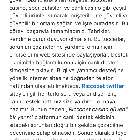
güven casinolarla sınırlı değildir. Riccobet
casino, spor bahisleri ve canlı casino gibi çeşitli
güvenli ürünler sunarak müşterilerine güvenli ve
güvenilir bir ortam sağlar. Ve işte buradasın. Bu
görevi başarıyla tamamladınız. Tebrikler.
Kendinle gurur duyuyor olmalısın. Bu tüccarlar,
sorunları çözmelerine yardımcı olmak için
endişelerini web sitesinde paylaşıyorlar. Destek
ekibimizle bağlantı kurmak için canlı destek
simgesine tıklayın. Bilgi ve yatırımcı desteğine
yönelik internet sitesine doğrudan telefon
hattından ulaşılabilmektedir.
Riccobet twitter
siteyle ilgili her türlü soru veya endişeniz için
canlı destek hattımız size yardımcı olmaya
hazırdır. Bunun nedeni,
Riccobet casino güvenli
bir yer mi
platformun canlı destek ekibinin
sitedeki sorunları doğru bir şekilde çözebilme
becerisine sahip olmasıdır. Sonuç olarak siteye