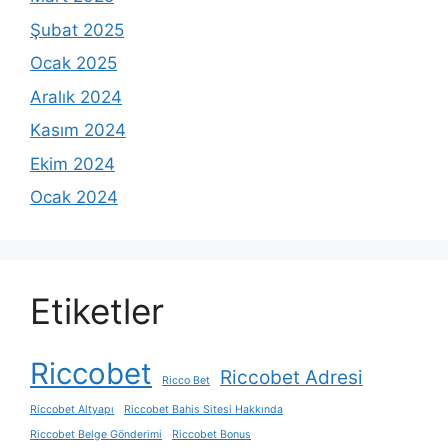
Şubat 2025
Ocak 2025
Aralık 2024
Kasım 2024
Ekim 2024
Ocak 2024
Etiketler
Riccobet
Riccobet Adresi
Ricco Bet
Riccobet Altyapı
Riccobet Bahis Sitesi Hakkında
Riccobet Belge Gönderimi
Riccobet Bonus