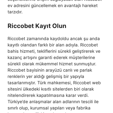
ev adresini güncellemek en avantajlı hareket
tarzıdır.
Riccobet Kayıt Olun
Riccobet zamanında kaydoldu ancak şu anda
kayıtlı olandan farklı bir alan adıyla. Riccobet
bahis hizmeti, tekliflerini sürekli geliştirerek ve
kazanç artışını garanti ederek müşterilerine
sürekli olarak mükemmel hizmet sunmuştur.
Riccobet bayisinin arayüzü canlı ve parlak
renklerin yer aldığı gelişmiş bir yapıyla
tasarlanmıştır. Türk mahkemesi, Riccobet web
sitesini ülkedeki kısıtlı sitelerden biri olarak
nitelendirerek kapatılmasına karar verdi.
Türkiye’de anlaşmalar alan adlarının tescili ile
sınırlı olup, kurumsal yapıları veya fabrika