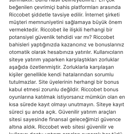
beğenilen çevrimiçi bahis platformları arasında
Riccobet şiddetle tavsiye edilir. İnternet şirketi
müşteri memnuniyetini sağlamaya büyük önem
vermektedir. Riccobet ile ilişkili herhangi bir
potansiyel güvenlik tehdidi var mı? Riccobet
bahisleri yaptığınızda kazancınız ve bonuslarınız
otomatik olarak hesabınıza yatırılır. Kullanıcıların
siteye yatırım yaparken karşılaştıkları zorluklar
aşağıda özetlenmiştir. Zorluklarla karşılaşan
kişiler genellikle kendi hatalarından sorumlu
tutulmazlar. Site üyelerinin herhangi bir bonus
kabul etmesi zorunlu değildir. Riccobet bonus
oyunlarına katılmak istiyorsanız mümkün olan en
kısa sürede kayıt olmayı unutmayın. Siteye kayıt
süreci şu anda açık. Güvenilir yatırım araçları
sitesi sayesinde finansal geleceğimizi güvence
altına aldık. Riccobet web sitesi güvenilir ve