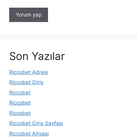
Son Yazılar
Riccobet Adresi
Riccobet Giriş
Riccobet
Riccobet
Riccobet
Riccobet Giriş Sayfası
Riccobet Altyapı