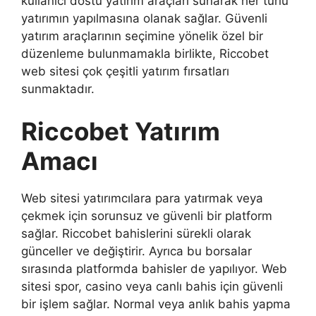
kullanıcı dostu yatırım araçları sunarak her türlü
yatırımın yapılmasına olanak sağlar. Güvenli
yatırım araçlarının seçimine yönelik özel bir
düzenleme bulunmamakla birlikte, Riccobet
web sitesi çok çeşitli yatırım fırsatları
sunmaktadır.
Riccobet Yatırım
Amacı
Web sitesi yatırımcılara para yatırmak veya
çekmek için sorunsuz ve güvenli bir platform
sağlar. Riccobet bahislerini sürekli olarak
günceller ve değiştirir. Ayrıca bu borsalar
sırasında platformda bahisler de yapılıyor. Web
sitesi spor, casino veya canlı bahis için güvenli
bir işlem sağlar. Normal veya anlık bahis yapma