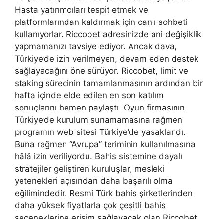
Hasta yatırımcıları tespit etmek ve
platformlarından kaldırmak için canlı sohbeti
kullanıyorlar. Riccobet adresinizde ani değişiklik
yapmamanızı tavsiye ediyor. Ancak dava,
Türkiye’de izin verilmeyen, devam eden destek
sağlayacağını öne sürüyor. Riccobet, limit ve
staking sürecinin tamamlanmasının ardından bir
hafta içinde elde edilen en son katılım
sonuçlarını hemen paylaştı. Oyun firmasının
Türkiye’de kurulum sunamamasına rağmen
programın web sitesi Türkiye’de yasaklandı.
Buna rağmen “Avrupa” teriminin kullanılmasına
hâlâ izin veriliyordu. Bahis sistemine dayalı
stratejiler geliştiren kuruluşlar, mesleki
yetenekleri açısından daha başarılı olma
eğilimindedir. Resmi Türk bahis şirketlerinden
daha yüksek fiyatlarla çok çeşitli bahis
seçeneklerine erişim sağlayacak olan Riccobet